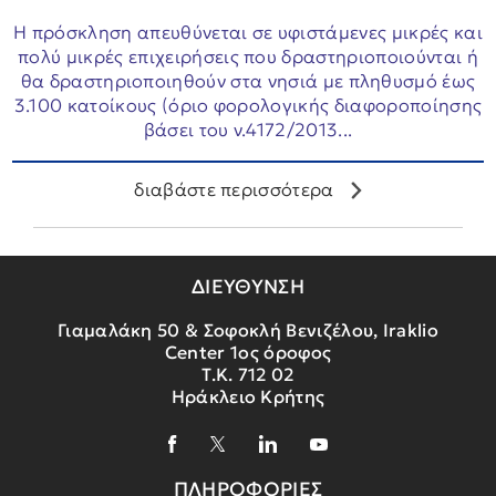
Η πρόσκληση απευθύνεται σε υφιστάμενες μικρές και
πολύ μικρές επιχειρήσεις που δραστηριοποιούνται ή
θα δραστηριοποιηθούν στα νησιά με πληθυσμό έως
3.100 κατοίκους (όριο φορολογικής διαφοροποίησης
βάσει του ν.4172/2013...
διαβάστε περισσότερα
ΔΙΕΥΘΥΝΣΗ
Γιαμαλάκη 50 & Σοφοκλή Βενιζέλου, Iraklio
Center 1ος όροφος
Τ.Κ. 712 02
Ηράκλειο Κρήτης
ΠΛΗΡΟΦΟΡΙΕΣ