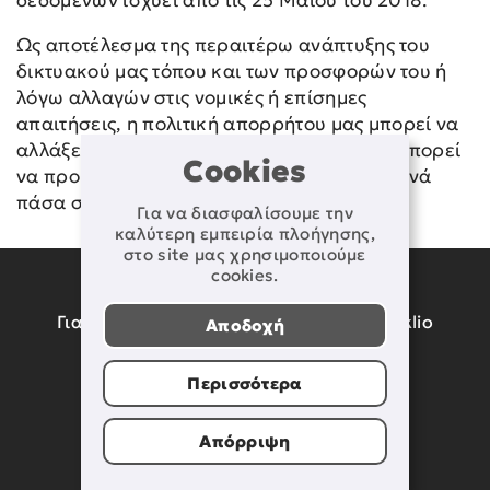
δεδομένων ισχύει από τις 25 Μαϊου του 2018.
Ως αποτέλεσμα της περαιτέρω ανάπτυξης του
δικτυακού μας τόπου και των προσφορών του ή
λόγω αλλαγών στις νομικές ή επίσημες
απαιτήσεις, η πολιτική απορρήτου μας μπορεί να
αλλάξει. Η τρέχουσα πολιτική απορρήτου μπορεί
Cookies
να προβληθεί και να εκτυπωθεί από εσάς ανά
πάσα στιγμή.
Για να διασφαλίσουμε την
καλύτερη εμπειρία πλοήγησης,
στο site μας χρησιμοποιούμε
cookies.
ΔΙΕΥΘΥΝΣΗ
Γιαμαλάκη 50 & Σοφοκλή Βενιζέλου, Iraklio
Αποδοχή
Center 1ος όροφος
Τ.Κ. 712 02
Περισσότερα
Ηράκλειο Κρήτης
Απόρριψη
ΠΛΗΡΟΦΟΡΙΕΣ