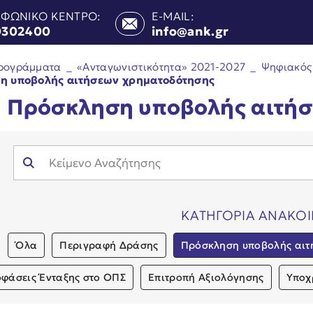
ΕΦΩΝΙΚΟ ΚΕΝΤΡΟ:
E-MAIL:
0302400
info@ank.gr
ρογράμματα
_
«Ανταγωνιστικότητα» 2021-2027
_
Ψηφιακός
η υποβολής αιτήσεων χρηματοδότησης
Πρόσκληση υποβολής αιτή
ΚΑΤΗΓΟΡΙΑ ΑΝΑΚΟ
Όλα
Περιγραφή Δράσης
Πρόσκληση υποβολής αιτ
φάσεις Ένταξης στο ΟΠΣ
Επιτροπή Αξιολόγησης
Υποχ