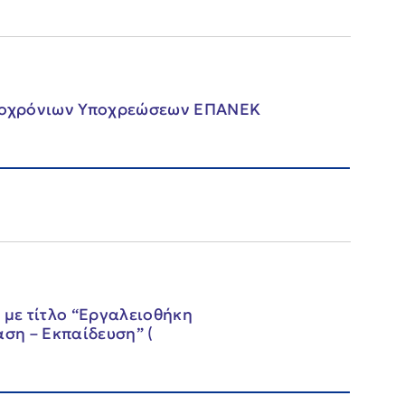
ροχρόνιων Υποχρεώσεων ΕΠΑΝΕΚ
με τίτλο “Εργαλειοθήκη
αση – Εκπαίδευση” (