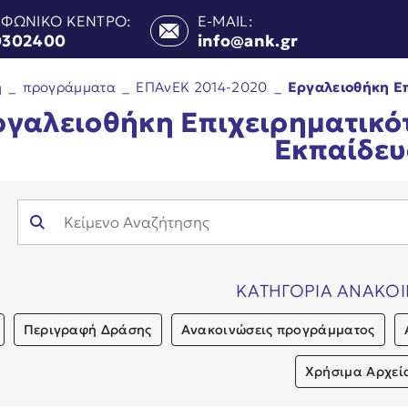
ΕΦΩΝΙΚΟ ΚΕΝΤΡΟ:
E-MAIL:
0302400
info@ank.gr
ή
_
προγράμματα
_
ΕΠΑνΕΚ 2014-2020
_
Εργαλειοθήκη Ε
ργαλειοθήκη Επιχειρηματικό
Εκπαίδε
ΚΑΤΗΓΟΡΙΑ ΑΝΑΚΟ
Περιγραφή Δράσης
Ανακοινώσεις προγράμματος
Χρήσιμα Αρχεί