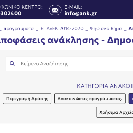
ΕΦΩΝΙΚΟ ΚΕΝΤΡΟ:
E-MAIL:
0302400
info@ank.gr
_
προγράμματα
_
ΕΠΑνΕΚ 2014-2020
_
Ψηφιακό Βήμα
_
Α
ποφάσεις ανάκλησης - Δημο
ΚΑΤΗΓΟΡΙΑ ΑΝΑΚΟ
Περιγραφή Δράσης
Ανακοινώσεις προγράμματος.
Χρήσιμα Αρχεί