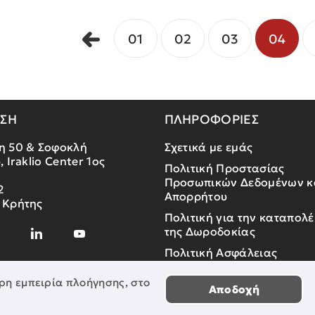
01
02
03
04
ΝΣΗ
ΠΛΗΡΟΦΟΡΙΕΣ
η 50 & Σοφοκλή
Σχετικά με εμάς
, Iraklio Center 1ος
Πολιτική Προστασίας
Προσωπικών Δεδομένων κ
2
Απορρήτου
 Κρήτης
Πολιτική για την καταπολ
της Δωροδοκίας
Πολιτική Ασφάλειας
Πληροφοριών
ρη εμπειρία πλοήγησης, στο
Αποδοχή