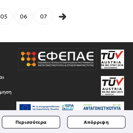
05
06
07
αι
έμηση
Περισσότερα
Απόρριψη