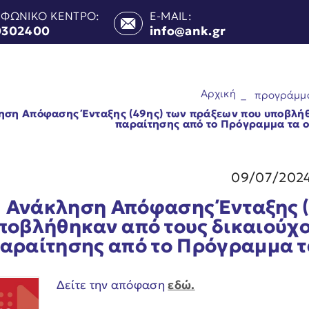
ΕΦΩΝΙΚΟ ΚΕΝΤΡΟ:
E-MAIL:
0302400
info@ank.gr
Αρχική
_
προγράμμ
ση Απόφασης Ένταξης (49ης) των πράξεων που υποβλήθη
παραίτησης από το Πρόγραμμα τα ο
09/07/202
Ανάκληση Απόφασης Ένταξης (
ποβλήθηκαν από τους δικαιούχο
αραίτησης από το Πρόγραμμα τ
Δείτε την απόφαση
εδώ.