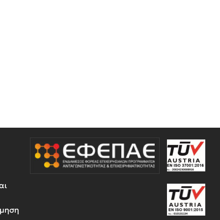
αι
έμηση