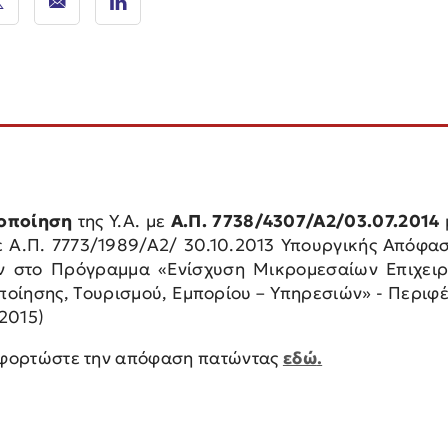
οποίηση
της Υ.Α. με
Α.Π. 7738/4307/Α2/03.07.2014
ε Α.Π. 7773/1989/Α2/ 30.10.2013 Υπουργικής Απόφα
ν στο Πρόγραμμα «Ενίσχυση Μικρομεσαίων Επιχειρή
οίησης, Τουρισμού, Εμπορίου – Υπηρεσιών» - Περιφέ
2015)
φορτώστε την απόφαση πατώντας
εδώ
.