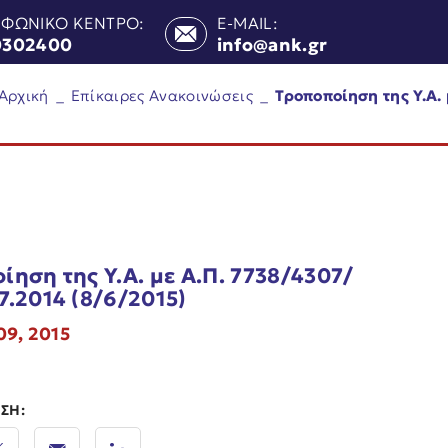
ΕΦΩΝΙΚΟ ΚΕΝΤΡΟ:
E-MAIL:
0302400
info@ank.gr
Αρχική
_
Επίκαιρες Ανακοινώσεις
_
Τροποποίηση της Υ.Α. 
ίηση της Υ.Α. με Α.Π. 7738/4307/
7.2014 (8/6/2015)
09, 2015
ΣΗ: