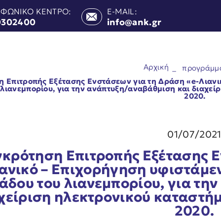
ΕΦΩΝΙΚΟ ΚΕΝΤΡΟ:
E-MAIL:
0302400
info@ank.gr
Αρχική
_
προγράμμ
η Επιτροπής Εξέτασης Ενστάσεων για τη Δράση «e-Λιανι
 λιανεμπορίου, για την ανάπτυξη/αναβάθμιση και διαχεί
2020.
01/07/202
γκρότηση Επιτροπής Εξέτασης Ε
ανικό – Επιχορήγηση υφιστάμε
άδου του λιανεμπορίου, για τη
χείριση ηλεκτρονικού καταστή
2020.