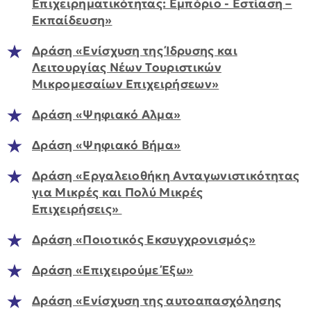
Επιχειρηματικότητας: Εμπόριο - Εστίαση –
Εκπαίδευση»
Δράση «Ενίσχυση της Ίδρυσης και
Λειτουργίας Νέων Τουριστικών
Μικρομεσαίων Επιχειρήσεων»
Δράση «Ψηφιακό Αλμα»
Δράση «Ψηφιακό Βήμα»
Δράση «Eργαλειοθήκη Ανταγωνιστικότητας
για Μικρές και Πολύ Μικρές
Επιχειρήσεις»
Δράση «Ποιοτικός Εκσυγχρονισμός»
Δράση «Επιχειρούμε Έξω»
Δράση «Ενίσχυση της αυτοαπασχόλησης