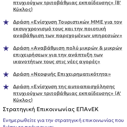
πτυχιούχων τριτοβάθμιας εκπαίδευσης» (Β'
Κύκλος)
Δράση «Ενίσχυση Τουριστικών ΜΜΕ για τον
εκσυγχρονισμό τους και την ποιοτική
αναβάθμιση των παρεχομένων υπηρεσιών»
Δράση «Αναβάθμιση πολύ μικρών & μικρών
επιχειρήσεων για την ανάπτυξη των
ικανοτήτων τους στις νέες αγορές»
Δράση «Νεοφυής Επιχειρηματικότητα»
Δράση «Ενίσχυση της αυτοαπασχόλησης
πτυχιούχων τριτοβάθμιας εκπαίδευσης» (Α'
Κύκλος)
Στρατηγική Επικοινωνίας ΕΠΑνΕΚ
Ενημερωθείτε για την στρατηγική επικοινωνίας που