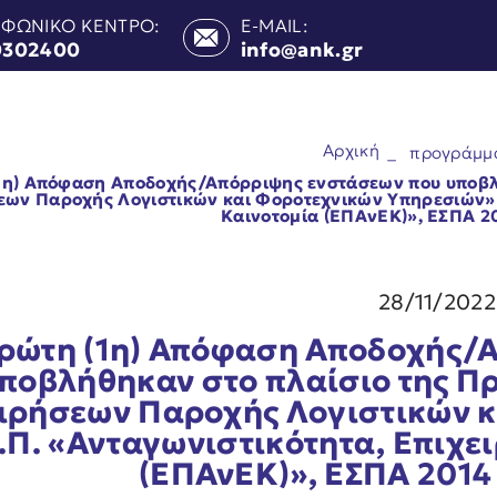
ΕΦΩΝΙΚΟ ΚΕΝΤΡΟ:
E-MAIL:
0302400
info@ank.gr
Αρχική
_
προγράμμ
1η) Απόφαση Αποδοχής/Απόρριψης ενστάσεων που υποβλ
εων Παροχής Λογιστικών και Φοροτεχνικών Υπηρεσιών» τ
Καινοτομία (ΕΠΑνΕΚ)», ΕΣΠΑ 20
28/11/2022
ρώτη (1η) Απόφαση Αποδοχής/
ποβλήθηκαν στο πλαίσιο της 
ιρήσεων Παροχής Λογιστικών 
Ε.Π. «Ανταγωνιστικότητα, Επιχε
(ΕΠΑνΕΚ)», ΕΣΠΑ 2014 