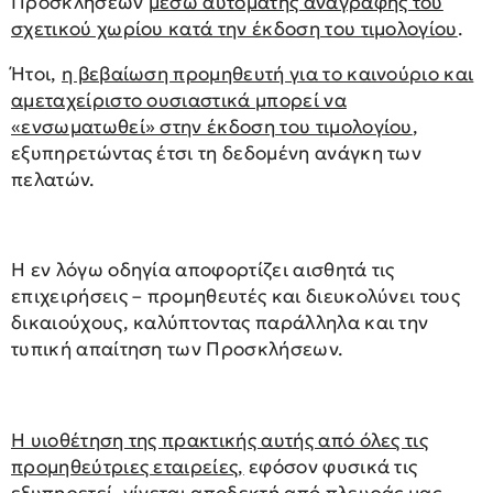
Προσκλήσεων
μέσω αυτόματης αναγραφής του
σχετικού χωρίου κατά την έκδοση του τιμολογίου
.
Ήτοι,
η βεβαίωση προμηθευτή για το καινούριο και
αμεταχείριστο ουσιαστικά μπορεί να
«ενσωματωθεί» στην έκδοση του τιμολογίου
,
εξυπηρετώντας έτσι τη δεδομένη ανάγκη των
πελατών.
Η εν λόγω οδηγία αποφορτίζει αισθητά τις
επιχειρήσεις – προμηθευτές και διευκολύνει τους
δικαιούχους, καλύπτοντας παράλληλα και την
τυπική απαίτηση των Προσκλήσεων.
Η υιοθέτηση της πρακτικής αυτής από όλες τις
προμηθεύτριες εταιρείες,
εφόσον φυσικά τις
εξυπηρετεί, γίνεται αποδεκτή από πλευράς μας.