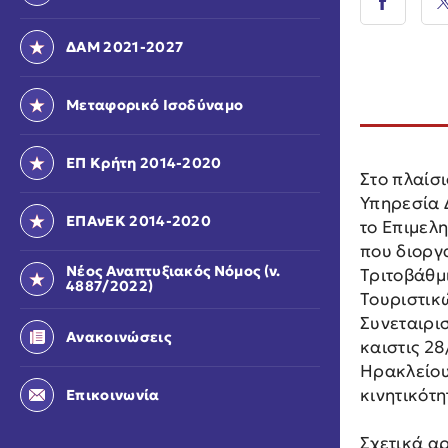
ΔΑΜ 2021-2027
Μεταφορικό Ισοδύναμο
ΕΠ Κρήτη 2014-2020
Στο πλαίσ
Υπηρεσία 
ΕΠΑνΕΚ 2014-2020
το Επιμελ
που διοργ
Νέος Αναπτυξιακός Νόμος (ν.
Τριτοβάθμ
4887/2022)
Τουριστικ
Συνεταιρισ
Ανακοινώσεις
καιστις 2
Ηρακλείου
κινητικότ
Επικοινωνία
Σχετικά αρ