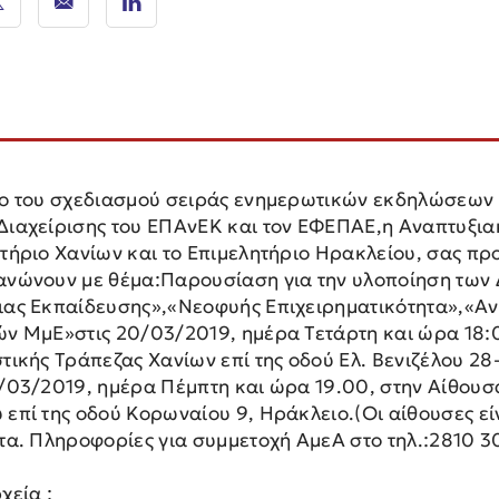
ιο του σχεδιασμού σειράς ενημερωτικών εκδηλώσεων 
Διαχείρισης του ΕΠΑνΕΚ και τον ΕΦΕΠΑΕ,η Αναπτυξια
ητήριο Χανίων και το Επιμελητήριο Ηρακλείου, σας πρ
ανώνουν με θέμα:Παρουσίαση για την υλοποίηση τω
ιας Εκπαίδευσης»,«Νεοφυής Επιχειρηματικότητα»,«Α
ών ΜμΕ»στις 20/03/2019, ημέρα Τετάρτη και ώρα 18:
τικής Τράπεζας Χανίων επί της οδού Ελ. Βενιζέλου 28-
8/03/2019, ημέρα Πέμπτη και ώρα 19.00, στην Αίθο
 επί της οδού Κορωναίου 9, Ηράκλειο.(Οι αίθουσες ε
ητα. Πληροφορίες για συμμετοχή ΑμεΑ στο τηλ.:2810 
χεία :