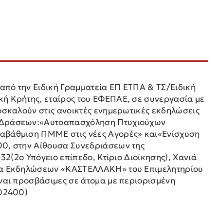
από την Ειδική Γραμματεία ΕΠ ΕΤΠΑ & ΤΣ/Ειδική
κή Κρήτης, εταίρος του ΕΦΕΠΑΕ, σε συνεργασία με
οσκαλούν στις ανοικτές ενημερωτικές εκδηλώσεις
ν Δράσεων:«Αυτοαπασχόληση Πτυχιούχων
ναβάθμιση ΠΜΜΕ στις νέες Αγορές» και«Ενίσχυση
00, στην Αίθουσα Συνεδριάσεων της
32(2o Υπόγειο επίπεδο, Κτίριο Διοίκησης), Χανιά
υσα Εκδηλώσεων «ΚΑΣΤΕΛΛΑΚΗ» του Επιμελητηρίου
ίναι προσβάσιμες σε άτομα με περιορισμένη
302400)