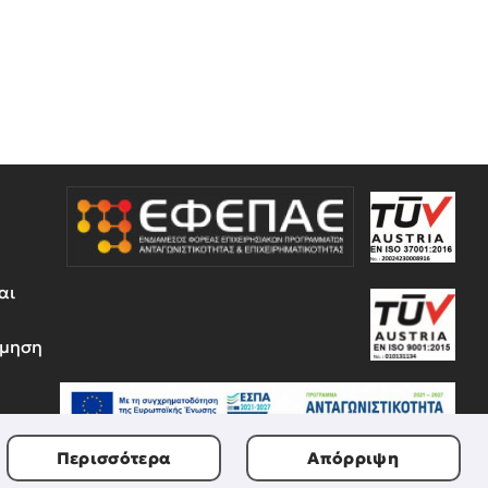
αι
έμηση
Περισσότερα
Απόρριψη