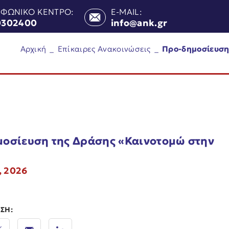
ΕΦΩΝΙΚΟ ΚΕΝΤΡΟ:
E-MAIL:
0302400
info@ank.gr
Αρχική
_
Επίκαιρες Ανακοινώσεις
_
Προ-δημοσίευση
οσίευση της Δράσης «Καινοτομώ στην
4, 2026
ΣΗ: