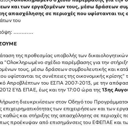
εων και των εργαζομένων τους, μέσω δράσεων συμ
της απασχόλησης σε περιοχές που υφίστανται τις 
άτων του
υπόψη: …………
ΖΟΥΜΕ
άταση της προθεσμίας υποβολής των δικαιολογητικών 
 "Ολοκληρωμένο σχέδιο παρέμβασης για την στήριξη 
ομένων τους, μέσω δράσεων συμβουλευτικής και κατά
που υφίστανται τις συνέπειες της οικονομικής κρίσης
κό Απροβλέπτων του ΕΣΠΑ 2007-2013, με την απόφαση
2012 ΕΥΔ ΕΠΑΕ, έως και την 17:00 ώρα της
13ης Αυγο
λήρωση διευκρινίσεων στον Οδηγό του Προγράμματο
ης επιχειρηματικότητας των επιχειρήσεων και των ερ
 καθώς και στήριξης της απασχόλησης σε περιοχές που
όπως προέκυψαν από επισημάνσεις του ΕΦΕΠΑΕ και των