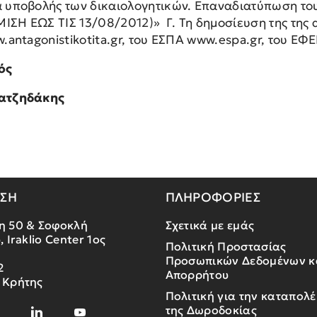
 υποβολής των δικαιολογητικών. Επαναδιατύπωση τ
ΣΗ ΕΩΣ ΤΙΣ 13/08/2012)» Γ. Τη δημοσίευση της της α
w.antagonistikotita.gr, του ΕΣΠΑ www.espa.gr, του Ε
ός
ατζηδάκης
ΝΣΗ
ΠΛΗΡΟΦΟΡΙΕΣ
η 50 & Σοφοκλή
Σχετικά με εμάς
, Iraklio Center 1ος
Πολιτική Προστασίας
Προσωπικών Δεδομένων κ
2
Απορρήτου
 Κρήτης
Πολιτική για την καταπολ
της Δωροδοκίας