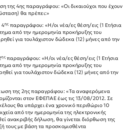
ωση της 4ης παραγράφου: «Οι δικαιούχοι που έχουν
σύσταση) θα πρέπει:»
ης
 4
παραγράφου: «Η/οι νέα/ες θέση/εις (1 Ετήσια
στημα από την ημερομηνία προκήρυξης του
ρηθεί για τουλάχιστον δώδεκα (12) μήνες από την
ης
2
παραγράφου: «Η/οι νέα/ες θέση/εις (1 Ετήσια
στημα από την ημερομηνία προκήρυξης του
ρηθεί για τουλάχιστον δώδεκα (12) μήνες από την
τύπωση της 2ης παραγράφου: «Τα αναφερόμενα
ομίζονται στον ΕΦΕΠΑΕ έως τις 13/08/2012. Σε
κέλους θα υπάρχει ένα χρονικό περιθώριο 10
χεία από την ημερομηνία της ηλεκτρονικής
εί ανακριβής δήλωση, θα γίνεται διόρθωση της
ή τους με βάση τα προσκομισθέντα