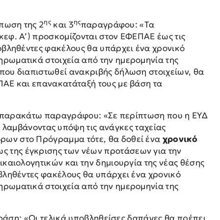
ης
ης
ύπωση της 2
και 3
παραγράφου: «Τα
εφ. Α’) προσκομίζονται στον ΕΦΕΠΑΕ έως τις
οβληθέντες φακέλους θα υπάρχει ένα χρονικό
ρωματικά στοιχεία από την ημερομηνία της
που διαπιστωθεί ανακριβής δήλωση στοιχείων, θα
ΠΑΕ και επανακατάταξή τους με βάση τα
ης παρακάτω παραγράφου: «Σε περίπτωση που η ΕΥΔ
)
λαμβάνοντας υπόψη τις ανάγκες ταχείας
ρων στο Πρόγραμμα τότε, θα δοθεί ένα
χρονικό
ς της έγκρισης των νέων προτάσεων για την
καιολογητικών και την δημιουργία της νέας θέσης
βληθέντες φακέλους θα υπάρχει ένα χρονικό
ρωματικά στοιχεία από την ημερομηνία της
φράση: «Οι τελικά υποβληθείσες δαπάνες θα πρέπει