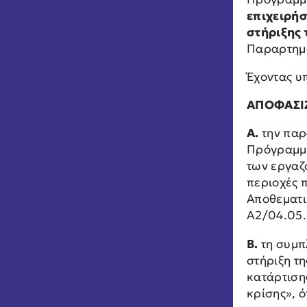
επιχειρήσ
στήριξης 
Παραρτημ
Έχοντας 
ΑΠΟΦΑΣΙ
Α.
την παρ
Πρόγραμμα
των εργαζ
περιοχές 
Αποθεματι
Α2/04.05.
Β.
τη συμπ
στήριξη τ
κατάρτισης
κρίσης», 