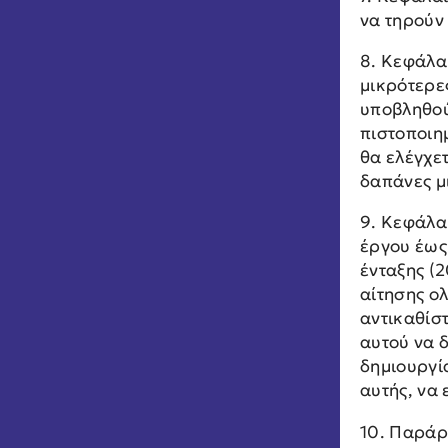
να τηρούν
8. Κεφάλαι
μικρότερε
υποβληθού
πιστοποιη
θα ελέγχε
δαπάνες μ
9. Κεφάλαι
έργου έως 
ένταξης (
αίτησης ολ
αντικαθίσ
αυτού να δ
δημιουργί
αυτής, να 
10. Παράρ