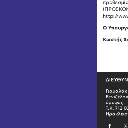
προθεσμία
(ΠΡΟΣΚΟΜΙ
http://ww
Ο Υπουργ
Κωστής Χ
ΔΙΕΥΘΥ
Γιαμαλάκ
Βενιζέλου
όροφος
Τ.Κ. 712 0
Ηράκλειο