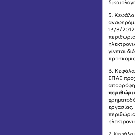
δικαιολογ
5. Κεφάλα
αναφερόμε
13/8/2012
περιθώριο
ηλεκτρονι
γίνεται δ
προσκομισ
6. Κεφάλα
ΕΠΑΕ προ
απορρόφησ
περιθώρι
χρηματοδό
εργασίας.
περιθώριο
ηλεκτρονι
7. Κεφάλαι