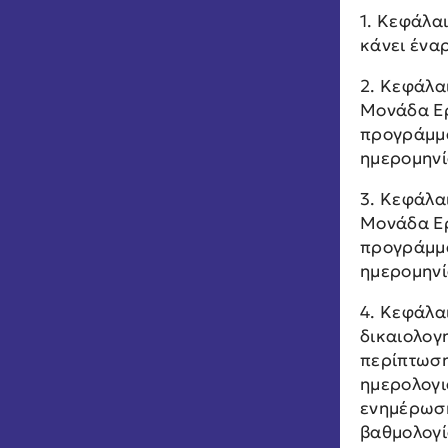
1. Κεφάλα
κάνει ένα
2. Κεφάλαι
Μονάδα Ερ
προγράμματ
ημερομηνί
3. Κεφάλα
Μονάδα Ερ
προγράμματ
ημερομηνί
4. Κεφάλα
δικαιολογ
περίπτωση
ημερολογι
ενημέρωση
βαθμολογί