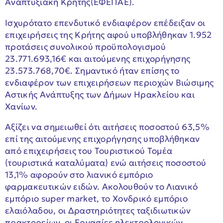
Αναπτυξιακή Κρήτης(ΕΦΕΠΑΕ).
Ισχυρότατο επενδυτικό ενδιαφέρον επέδειξαν οι
επιχειρήσεις της Κρήτης αφού υποβλήθηκαν 1.952
προτάσεις συνολικού προϋπολογισμού
23.771.693,16€ και αιτούμενης επιχορήγησης
23.573.768,70€. Σημαντικό ήταν επίσης το
ενδιαφέρον των επιχειρήσεων περιοχών Βιώσιμης
Αστικής Ανάπτυξης των Δήμων Ηρακλείου και
Χανίων.
Αξίζει να σημειωθεί ότι αιτήσεις ποσοστού 63,5%
επί της αιτούμενης επιχορήγησης υποβλήθηκαν
από επιχειρήσεις του Τουριστικού Τομέα
(τουριστικά καταλύματα) ενώ αιτήσεις ποσοστού
13,1% αφορούν στο λιανικό εμπόριο
φαρμακευτικών ειδών. Ακολουθούν το Λιανικό
εμπόριο super market, το Χονδρικό εμπόριο
ελαιόλαδου, οι Δραστηριότητες ταξιδιωτικών
πρακτορείων, οι Εργασίες ηλεκτρολογικών