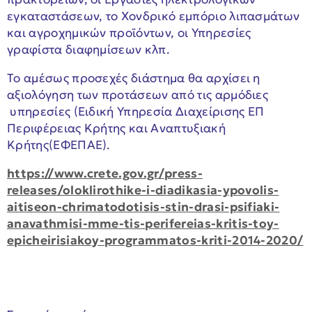
εγκαταστάσεων, το Χονδρικό εμπόριο λιπασμάτων
και αγροχημικών προϊόντων, οι Υπηρεσίες
γραφίστα διαφημίσεων κλπ.
Το αμέσως προσεχές διάστημα θα αρχίσει η
αξιολόγηση των προτάσεων από τις αρμόδιες
υπηρεσίες (Ειδική Υπηρεσία Διαχείρισης ΕΠ
Περιφέρειας Κρήτης και Αναπτυξιακή
Κρήτης(ΕΦΕΠΑΕ).
https://www.crete.gov.gr/press-
releases/oloklirothike-i-diadikasia-ypovolis-
aitiseon-chrimatodotisis-stin-drasi-psifiaki-
anavathmisi-mme-tis-perifereias-kritis-toy-
epicheirisiakoy-programmatos-kriti-2014-2020/