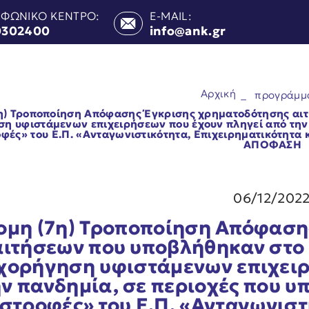
ΕΦΩΝΙΚΟ ΚΕΝΤΡΟ:
E-MAIL:
0302400
info@ank.gr
Αρχική
_
προγράμμ
η) Τροποποίηση Απόφασης Έγκρισης χρηματοδότησης αι
η υφιστάμενων επιχειρήσεων που έχουν πληγεί από την 
φές» του Ε.Π. «Ανταγωνιστικότητα, Επιχειρηματικότητα 
ΑΠΟΦΑΣΗ
06/12/202
ομη (7η) Τροποποίηση Απόφαση
αιτήσεων που υποβλήθηκαν στο
χορήγηση υφιστάμενων επιχειρ
ην πανδημία, σε περιοχές που υ
στροφές» του Ε.Π. «Ανταγωνιστ