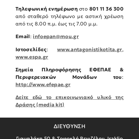
Τηλεφωνική ενημέρωση
στο
801 11 36 300
από σταθερό τηλέφωνο με αστική χρέωση
από τις 8.00 π.μ. έως τις 7.00 μ.μ.
Εmail
:
infoepan@mou.gr
Ιστοσελίδες
:
www.antagonistikotita.gr
,
www.espa.gr
Σημεία Πληροφόρησης ΕΦΕΠΑΕ &
Περιφερειακών Μονάδων του
:
http://www.efepae.gr
Δείτε εδώ το επικοινωνιακό υλικό της
Δράσης (media kit)
ΔΙΕΥΘΥΝΣΗ
Γιαμαλάκη 50 & Σοφοκλή Βενιζέλου, Iraklio