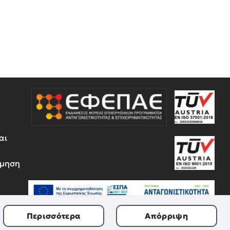
αι
έμηση
Περισσότερα
Απόρριψη