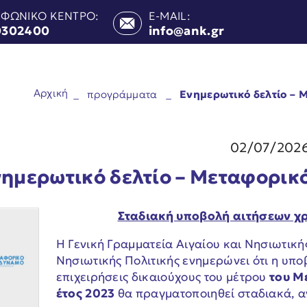
ΕΦΩΝΙΚΟ ΚΕΝΤΡΟ:
E-MAIL:
0302400
info@ank.gr
Αρχική
_
προγράμματα
_
Ενημερωτικό δελτίο – 
02/07/202
ημερωτικό δελτίο – Μεταφορικ
Σταδιακή υποβολή αιτήσεων χ
Η Γενική Γραμματεία Αιγαίου και Νησιωτική
Νησιωτικής Πολιτικής ενημερώνει ότι η υπ
επιχειρήσεις δικαιούχους του μέτρου
του Μ
έτος 2023
θα πραγματοποιηθεί σταδιακά, α