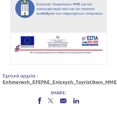
Σχετικά αρχεία :
Enhmerwsh_EFEPAE_Enisxysh_Toyristikwn_MME
SHARE: