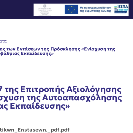
ατα
_
σης των Εντάσεων της Πρόσκλησης «Ενίσχυση της
οβάθμιας Εκπαίδευσης»
7 της Επιτροπής Αξιολόγησης
ίσχυση της Αυτοαπασχόλησης
ας Εκπαίδευσης»
tikwn_Enstasewn._pdf.pdf