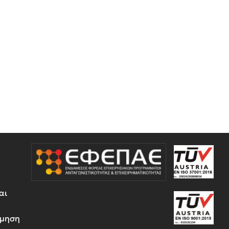
αι
έμηση