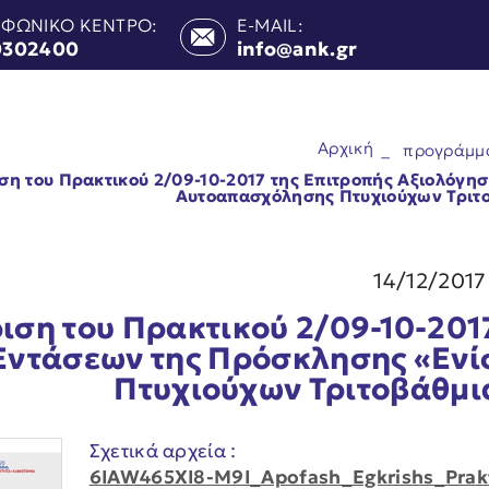
ΕΦΩΝΙΚΟ ΚΕΝΤΡΟ:
E-MAIL:
0302400
info@ank.gr
Αρχική
_
προγράμμ
ση του Πρακτικού 2/09-10-2017 της Επιτροπής Αξιολόγη
Αυτοαπασχόλησης Πτυχιούχων Τριτ
14/12/2017
ιση του Πρακτικού 2/09-10-201
Εντάσεων της Πρόσκλησης «Εν
Πτυχιούχων Τριτοβάθμι
Σχετικά αρχεία :
6IAW465XI8-M9I_Apofash_Egkrishs_Prak