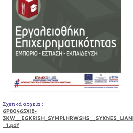
Σχετικά αρχεία :
6P80465XI8-
3KW__EGKRISH_SYMPLHRWSHS__SYXNES_LIANI
_1.pdf