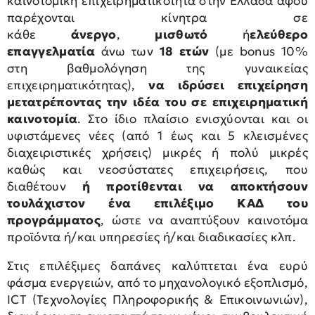
καινοτομική επιχειρηματικότητα στην Ελλάδα αφού
παρέχονται κίνητρα σε
κάθε
άνεργο
,
μισθωτό
ή
ελεύθερο
επαγγελματία
άνω των
18 ετών
(με bonus 10%
στη βαθμολόγηση της γυναικείας
επιχειρηματικότητας),
να ιδρύσει επιχείρηση
μετατρέποντας την ιδέα του σε επιχειρηματική
καινοτομία
. Στο ίδιο πλαίσιο ενισχύονται και οι
υφιστάμενες νέες (από 1 έως και 5 κλεισμένες
διαχειριστικές χρήσεις) μικρές ή πολύ μικρές
καθώς και νεοσύστατες επιχειρήσεις, που
διαθέτουν
ή προτίθενται να αποκτήσουν
τουλάχιστον ένα επιλέξιμο ΚΑΔ του
προγράμματος
, ώστε να αναπτύξουν καινοτόμα
προϊόντα ή/και υπηρεσίες ή/και διαδικασίες κλπ.
Στις επιλέξιμες δαπάνες καλύπτεται ένα ευρύ
φάσμα ενεργειών, από το μηχανολογικό εξοπλισμό,
ICT (Τεχνολογίες Πληροφορικής & Επικοινωνιών),