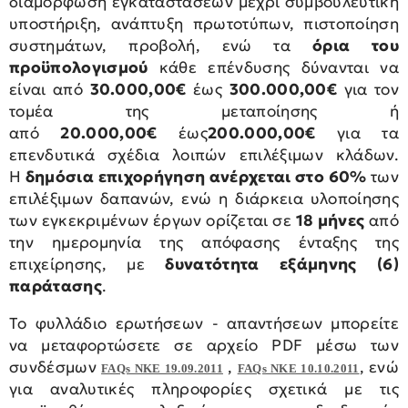
διαμόρφωση εγκαταστάσεων μέχρι συμβουλευτική
υποστήριξη, ανάπτυξη πρωτοτύπων, πιστοποίηση
συστημάτων, προβολή, ενώ τα
όρια του
προϋπολογισμού
κάθε επένδυσης δύνανται να
είναι από
30.000,00€
έως
300.000,00€
για τον
τομέα της μεταποίησης ή
από
20.000,00€
έως
200.000,00€
για τα
επενδυτικά σχέδια λοιπών επιλέξιμων κλάδων.
Η
δημόσια επιχορήγηση ανέρχεται στο 60%
των
επιλέξιμων δαπανών, ενώ η διάρκεια υλοποίησης
των εγκεκριμένων έργων ορίζεται σε
18 μήνες
από
την ημερομηνία της απόφασης ένταξης της
επιχείρησης, με
δυνατότητα εξάμηνης (6)
παράτασης
.
Το φυλλάδιο ερωτήσεων - απαντήσεων μπορείτε
να μεταφορτώσετε σε αρχείο PDF μέσω των
συνδέσμων
,
, ενώ
FAQs NKE 19.09.2011
FAQs NKE 10.10.2011
για αναλυτικές πληροφορίες σχετικά με τις