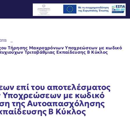
ατα
_
έγχου Τήρησης Μακροχρόνιων Υποχρεώσεων με κωδικό
τυχιούχων Τριτοβάθμιας Εκπαίδευσης Β Κύκλος
εων επί του αποτελέσματος
 Υποχρεώσεων με κωδικό
υση της Aυτοαπασχόλησης
κπαίδευσης Β Κύκλος