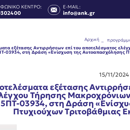
ΕΦΩΝΙΚΟ ΚΕΝΤΡΟ:
E-MAIL:
0302400
info@ank.gr
Αρχική
_
προγράμμ
ματα εξέτασης Αντιρρήσεων επί του αποτελέσματος ελ
Τ-03934, στη Δράση «Ενίσχυση της Aυτοαπασχόλησης Π
15/11/2024
οτελέσματα εξέτασης Αντιρρήσ
λέγχου Τήρησης Μακροχρόνιων
5ΠΤ-03934, στη Δράση «Ενίσχ
Πτυχιούχων Τριτοβάθμιας Ε