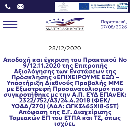
Παρασκευή,
07/08/2026
28/12/2020
Αποδοχή και έγκριση του Πρακτικού Νο
9/12.11.2020 της Επιτροπής
Αξιολόγησης των Ενστάσεων της
Πρόσκλησης «ΕΠΙΧΕΙΡΟΥΜΕ ΕΞΩ –
Υποστήριξη Διεθνούς Προβολής ΜΜΕ
με Εξωστρεφή Προσανατολισμό» που
συγκροτήθηκε με την Α.Π. ΕΥΔ ΕΠΑνΕΚ:
2322/752/Α3/24.4.2018 (ΦΕΚ/
ΥΟΔΔ/270) (ΑΔΑ: ΩΓΚΣ465ΧΙ8-55Τ)
Απόφαση της Ε.Γ. Διαχείρισης
Τομεακών ΕΠ του ΕΤΠΑ και ΤΣ, όπως
ισχύει.