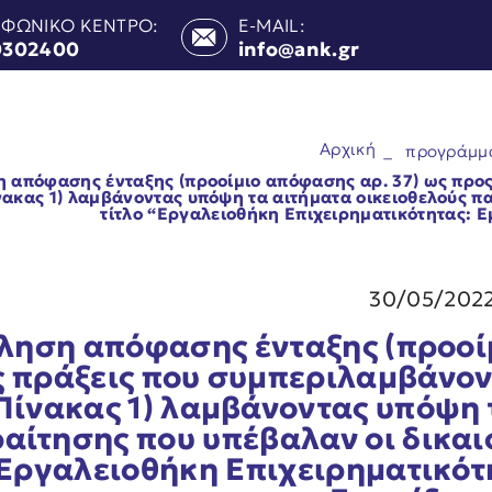
ΕΦΩΝΙΚΟ ΚΕΝΤΡΟ:
E-MAIL:
0302400
info@ank.gr
Αρχική
_
προγράμμ
 απόφασης ένταξης (προοίμιο απόφασης αρ. 37) ως προς
νακας 1) λαμβάνοντας υπόψη τα αιτήματα οικειοθελούς π
τίτλο “Εργαλειοθήκη Επιχειρηματικότητας: Ε
30/05/202
ληση απόφασης ένταξης (προοίμ
ς πράξεις που συμπεριλαμβάνο
Πίνακας 1) λαμβάνοντας υπόψη 
αίτησης που υπέβαλαν οι δικαιο
Εργαλειοθήκη Επιχειρηματικότη