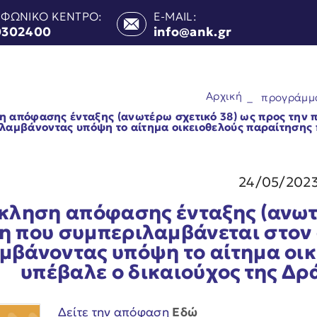
ΕΦΩΝΙΚΟ ΚΕΝΤΡΟ:
E-MAIL:
0302400
info@ank.gr
Αρχική
_
προγράμμ
 απόφασης ένταξης (ανωτέρω σχετικό 38) ως προς την 
) λαμβάνοντας υπόψη το αίτημα οικειοθελούς παραίτησης
24/05/202
κληση απόφασης ένταξης (ανωτέ
η που συμπεριλαμβάνεται στον 
μβάνοντας υπόψη το αίτημα οι
υπέβαλε ο δικαιούχος της Δ
Δείτε την απόφαση
Εδώ