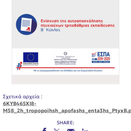
Σχετικά αρχεία :
6KYB465XI8-
M58_2h_tropopoihsh_apofashs_enta3hs_PtyxB.
SHARE: