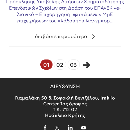
Πρόσκλησης Υποβολής Αιτήσεων Χρηματοδότησης
Επενδυτικών Σχεδίων στη Δράση του ΕΠΑνΕΚ «e-
λιανικό – Επιχορήγηση υφιστάμενων ΜμΕ
επιχειρήσεων του κλάδου του λιανεμπορ...
διαβάστε περισσότερα
01
02
03
ΔΙΕΥΘΥΝΣΗ
Γιαμαλάκη 50 & Σοφοκλή Βενιζέλου, Iraklio
Center 1ος όροφος
Τ.Κ. 712 02
Ηράκλειο Κρήτης